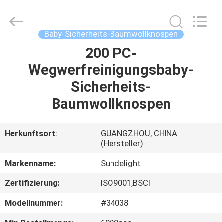
Sundelight
Infant
products
Ltd..
All
Baby-Sicherheits-Baumwollknospen
Rights
Reserved.
200 PC-
STARTSEITE
Wegwerfreinigungsbaby-
PRODUKTE
Sicherheits-
Baumwollknospen
VIDEOS
Herkunftsort:
GUANGZHOU, CHINA
(Hersteller)
ÜBER
UNS
Markenname:
Sundelight
Zertifizierung:
ISO9001,BSCI
FABRIK
Modellnummer:
#34038
TOUR