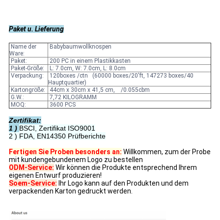
Paket u. Lieferung
Name der
Babybaumwollknospen
Ware:
Paket:
200 PC in einem Plastikkasten
Paket-Größe:
L: 7.0cm, W: 7.0cm, L: 8.0cm
Verpackung:
120boxes /ctn (60000 boxes/20'ft, 147273 boxes/40
Hauptquartier)
Kartongröße:
44cm x 30cm x 41,5 cm, /0.055cbm
G.W.:
7,72 KILOGRAMM
MOQ:
3600 PCS
Zertifikat:
1 )
BSCI, Zertifikat ISO9001
2 )
FDA, EN14350 Prüfberichte
Fertigen Sie Proben besonders an:
Willkommen, zum der Probe
mit kundengebundenem Logo zu bestellen
ODM-Service:
Wir können die Produkte entsprechend Ihrem
eigenen Entwurf produzieren!
Soem-Service:
Ihr Logo kann auf den Produkten und dem
verpackenden Karton gedruckt werden.