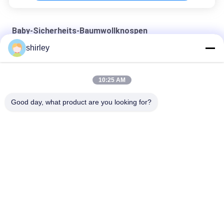
Baby-Sicherheits-Baumwollknospen
shirley
200 Stück Einwegreinigung Babyschutz Baumwollknospen
Wegwerfplastikstock-Baby-Sicherheits-Baumwollknospen
10:25 AM
Baby-Sicherheits-Baumwollknospen Eco freundliche
Good day, what product are you looking for?
Beliebte Kategorien
Alle
Neugeborene Baby-
Polypropylen-Baby-
Saugflasche
Flaschen
Glasbaby-
Baby-Nippel-Flasche
Saugflaschen
Baby-Silikon-Nippel
Silikon-Baby Soother