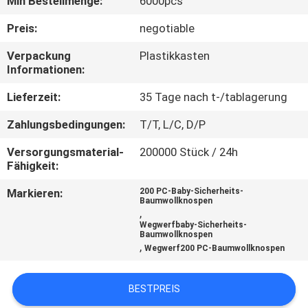
Min Bestellmenge:
6000pcs
QUALITÄTSKONTROLLE
Preis:
negotiable
Verpackung
Plastikkasten
Informationen:
KONTAKT
Lieferzeit:
35 Tage nach t-/tablagerung
NACHRICHTEN
Zahlungsbedingungen:
T/T, L/C, D/P
Versorgungsmaterial-
200000 Stück / 24h
ALLE
Fähigkeit:
FÄLLE
Markieren:
200 PC-Baby-Sicherheits-
Baumwollknospen
,
SHOPPING
Wegwerfbaby-Sicherheits-
Baumwollknospen
,
Wegwerf200 PC-Baumwollknospen
SITEMAP
BESTPREIS