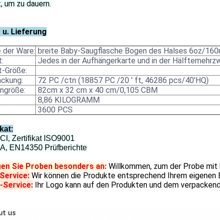
, um zu dauern.
 u. Lieferung
der Ware:
breite Baby-Saugflasche Bogen des Halses 6oz/160m
:
Jedes in der Aufhängerkarte und in der Hälftemehr
-Größe:
ckung:
72 PC /ctn (18857 PC /20 ' ft, 46286 pcs/40'HQ)
ngröße:
82cm x 32 cm x 40 cm/0,105 CBM
8,86 KILOGRAMM
3600 PCS
ikat:
I, Zertifikat ISO9001
A, EN14350 Prüfberichte
gen Sie Proben besonders an:
Willkommen, zum der Probe mit
ervice:
Wir können die Produkte entsprechend Ihrem eigenen 
Service:
Ihr Logo kann auf den Produkten und dem verpacken