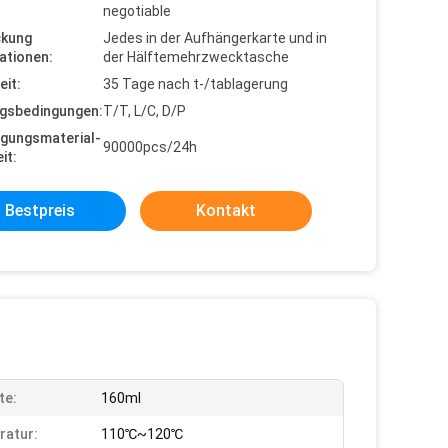
negotiable
ckung
Jedes in der Aufhängerkarte und in
ationen:
der Hälftemehrzwecktasche
eit:
35 Tage nach t-/tablagerung
gsbedingungen:
T/T, L/C, D/P
gungsmaterial-
90000pcs/24h
it:
Bestpreis
Kontakt
te:
160ml
ratur:
110℃~120℃