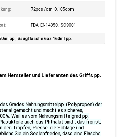
kung:
72pcs /ctn, 0.105cbm
kat:
FDA, EN14350, ISO9001
60ml pp.
,
Saugflasche 6oz 160ml pp.
m Hersteller und Lieferanten des Griffs pp.
l des Grades Nahrungsmittelpp. (Polypropen) der
aterial gemacht und macht es sicheres,
00%. Weil es vom Nahrungsmittelgrad pp.
tikteile auch das Phthalat sind-, das frei ist,
 den Tropfen, Presse, die Schläge und
blishs Sie ein Seelenfrieden, dass eine Flasche