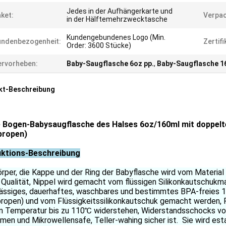
Jedes in der Aufhängerkarte und
ket:
Verpac
in der Hälftemehrzwecktasche
Kundengebundenes Logo (Min.
undenbezogenheit:
Zertifi
Order: 3600 Stücke)
rvorheben:
Baby-Saugflasche 6oz pp.
,
Baby-Saugflasche 1
kt-Beschreibung
e Bogen-Babysaugflasche des Halses 6oz/160ml mit doppelte
propen)
ktions-Beschreibung
rper, die Kappe und der Ring der Babyflasche wird vom Materia
Qualität, Nippel wird gemacht vom flüssigen Silikonkautschukm
lässiges, dauerhaftes, waschbares und bestimmtes BPA-freies 1
ropen) und vom Flüssigkeitssilikonkautschuk gemacht werden, Plas
n Temperatur bis zu 110℃ widerstehen, Widerstandsschocks von
men und Mikrowellensafe, Teller-wahing sicher ist. Sie wird esta