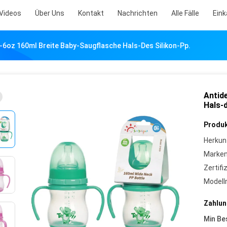
Videos
Über Uns
Kontakt
Nachrichten
Alle Fälle
Ein
l-6oz 160ml Breite Baby-Saugflasche Hals-Des Silikon-Pp.
Antid
Hals-d
Produk
Herkun
Marke
Zertifi
Model
Zahlun
Min Be