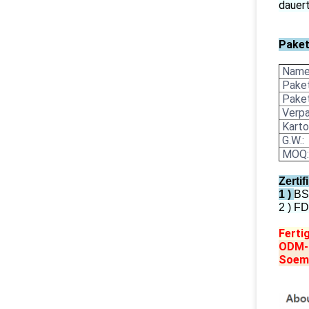
dauert
Paket
Name 
Paket
Paket
Verpa
Karto
G.W.:
MOQ:
Zertif
1 )
BSC
2 )
FD
Ferti
ODM-S
Soem-