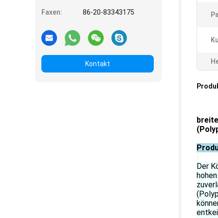
Faxen:
86-20-83343175
Pa
K
He
Kontakt
Produ
breit
(Poly
Produ
Der Kö
hohen 
zuver
(Polyp
könne
entkei