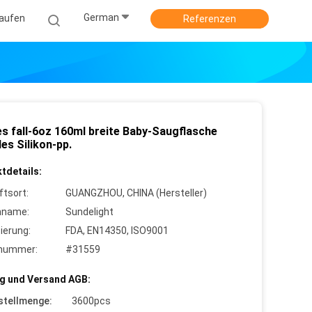
German
kaufen
Referenzen
es fall-6oz 160ml breite Baby-Saugflasche
es Silikon-pp.
tdetails:
ftsort:
GUANGZHOU, CHINA (Hersteller)
nname:
Sundelight
zierung:
FDA, EN14350, ISO9001
lnummer:
#31559
g und Versand AGB:
stellmenge:
3600pcs