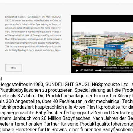
l
Hergestelltes in1983, SUNDELIGHT SÄUGLINGSprodukte Ltd. ist e
Plastikbabyflaschen zu produzieren. Spezialisierung auf die Pro
mehr als 37 Jahre. Die Produktionsanlage der Firma ist in Xilan
als 300 Angestellte, über 40 Fachleuten in der mechainical Techn
Fabrik produziert hauptsächlich alle Arten Plastikprodukte für d
Japan-gemachte Babyflaschenfertigungsstraßen und Deutsch-g
einem Jahrbuch von 20 Million Babyflaschen. Nach Jahren der B
vieler internationalen Partner für seine Produktqualitätshervorr
globale Hersteller für Dr. Browns, einer führenden Babyflasch