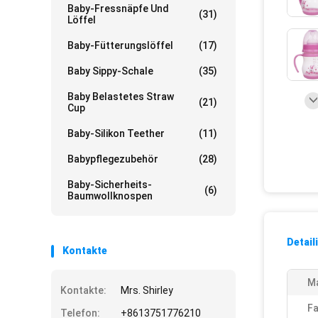
Baby-Fressnäpfe Und
(31)
Löffel
Baby-Fütterungslöffel
(17)
Baby Sippy-Schale
(35)
Baby Belastetes Straw
(21)
Cup
Baby-Silikon Teether
(11)
Babypflegezubehör
(28)
Baby-Sicherheits-
(6)
Baumwollknospen
Detail
Kontakte
Ma
Kontakte:
Mrs. Shirley
Fa
Telefon:
+8613751776210