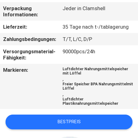
Verpackung
Jeder in Clamshell
QUALITÄTSKONTROLLE
Informationen:
Lieferzeit:
35 Tage nach t-/tablagerung
KONTAKT
Zahlungsbedingungen:
T/T, L/C, D/P
NACHRICHTEN
Versorgungsmaterial-
90000pcs/24h
Fähigkeit:
Markieren:
Luftdichter Nahrungsmittelspeicher
ALLE
mit Löffel
,
FÄLLE
Freier Speicher BPA Nahrungsmittelmit
Löffel
,
Luftdichter
SHOPPING
Plastiknahrungsmittelspeicher
SITEMAP
BESTPREIS