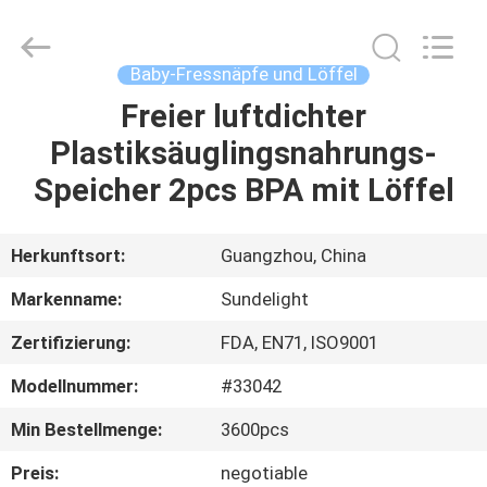
Sundelight
Infant
products
Ltd..
All
Baby-Fressnäpfe und Löffel
Rights
Reserved.
Freier luftdichter
STARTSEITE
Plastiksäuglingsnahrungs-
PRODUKTE
Speicher 2pcs BPA mit Löffel
VIDEOS
Herkunftsort:
Guangzhou, China
Markenname:
Sundelight
ÜBER
Zertifizierung:
FDA, EN71, ISO9001
UNS
Modellnummer:
#33042
FABRIK
Min Bestellmenge:
3600pcs
TOUR
Preis:
negotiable