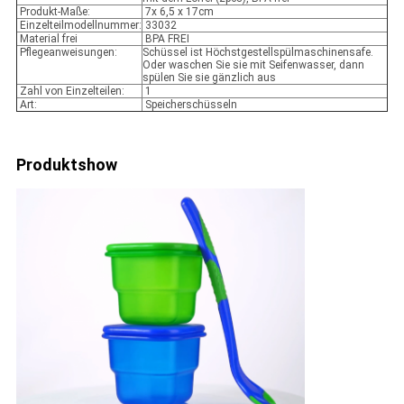
Produkt-Maße:
7x 6,5 x 17cm
Einzelteilmodellnummer:
33032
Material frei
BPA FREI
Pflegeanweisungen:
Schüssel ist Höchstgestellspülmaschinensafe.
Oder waschen Sie sie mit Seifenwasser, dann
spülen Sie sie gänzlich aus
Zahl von Einzelteilen:
1
Art:
Speicherschüsseln
Produktshow