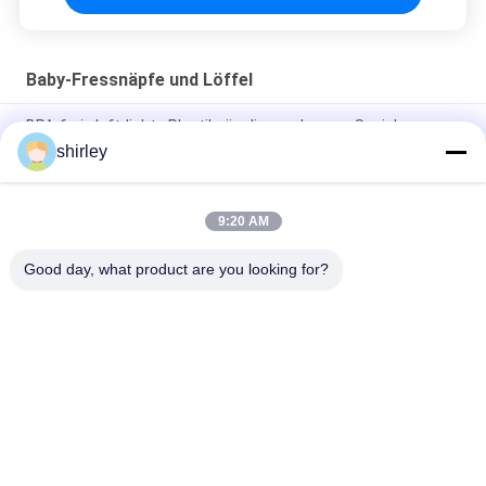
Baby-Fressnäpfe und Löffel
BPA-freie luftdichte Plastiksäuglingsnahrungs-Speicher-
Gefrierschrank-Behälter
shirley
Freie Baby-Fressnäpfe und Löffel pp.-Polypropylen-BPA
9:20 AM
Giftige Spülmaschine Safe Baby Bowls FDAs nicht und Löffel-
einfacher Griff
Good day, what product are you looking for?
Beliebte Kategorien
Alle
Neugeborene Baby-
Polypropylen-Baby-
Saugflasche
Flaschen
Glasbaby-
Baby-Nippel-Flasche
Saugflaschen