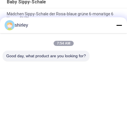
Baby Sippy-Schale
Mädchen Sippy-Schale der Rosa-blaue grüne 6-monatige 6
Unzen-EN71
shirley
Baby 6 Unze Sundelight Mehrfarben-160ml 6-monatige Sippy-
Schale
7:54 AM
Sundelight verschütten nicht Tropfen-Beweis-6-monatige
Baby Sippy-Schale
Good day, what product are you looking for?
Beliebte Kategorien
Alle
Neugeborene Baby-
Polypropylen-Baby-
Saugflasche
Flaschen
Glasbaby-
Baby-Nippel-Flasche
Saugflaschen
Baby-Silikon-Nippel
Silikon-Baby Soother