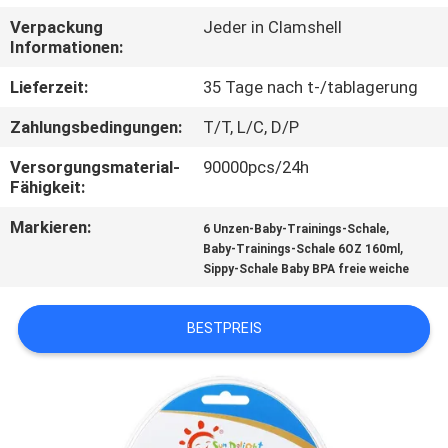
Verpackung
Jeder in Clamshell
QUALITÄTSKONTROLLE
Informationen:
Lieferzeit:
35 Tage nach t-/tablagerung
KONTAKT
Zahlungsbedingungen:
T/T, L/C, D/P
NACHRICHTEN
Versorgungsmaterial-
90000pcs/24h
Fähigkeit:
Markieren:
,
ALLE
6 Unzen-Baby-Trainings-Schale
,
Baby-Trainings-Schale 6OZ 160ml
FÄLLE
Sippy-Schale Baby BPA freie weiche
SHOPPING
BESTPREIS
SITEMAP