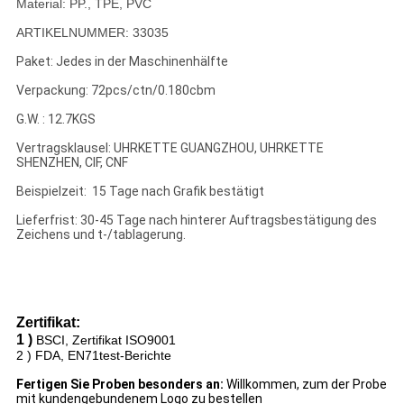
Material: PP., TPE, PVC
ARTIKELNUMMER: 33035
Paket: Jedes in der Maschinenhälfte
Verpackung: 72pcs/ctn/0.180cbm
G.W. : 12.7KGS
Vertragsklausel: UHRKETTE GUANGZHOU, UHRKETTE
SHENZHEN, CIF, CNF
Beispielzeit: 15 Tage nach Grafik bestätigt
Lieferfrist: 30-45 Tage nach hinterer Auftragsbestätigung des
Zeichens und t-/tablagerung.
Zertifikat:
1 )
BSCI, Zertifikat ISO9001
2 )
FDA, EN71test-Berichte
Fertigen Sie Proben besonders an:
Willkommen, zum der Probe
mit kundengebundenem Logo zu bestellen