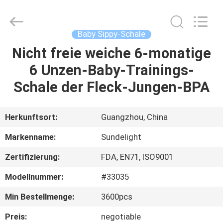
Sundelight
Infant
products
Ltd..
All
Baby Sippy-Schale
Rights
Reserved.
Nicht freie weiche 6-monatige
STARTSEITE
6 Unzen-Baby-Trainings-
PRODUKTE
Schale der Fleck-Jungen-BPA
VIDEOS
Herkunftsort:
Guangzhou, China
Markenname:
Sundelight
ÜBER
Zertifizierung:
FDA, EN71, ISO9001
UNS
Modellnummer:
#33035
FABRIK
Min Bestellmenge:
3600pcs
TOUR
Preis:
negotiable