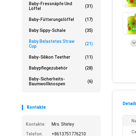
Baby-Fressnäpfe Und
(31)
Löffel
Baby-Fütterungslöffel
(17)
Baby Sippy-Schale
(35)
Baby Belastetes Straw
(21)
Cup
Baby-Silikon Teether
(11)
Babypflegezubehör
(28)
Baby-Sicherheits-
(6)
Baumwollknospen
Detail
Kontakte
N
Kontakte:
Mrs. Shirley
Ca
Telefon:
+8613751776210