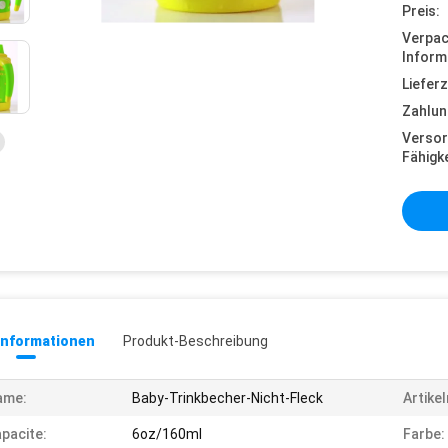
Preis:
Verpa
Inform
Lieferz
Zahlun
Versor
Fähigke
informationen
Produkt-Beschreibung
ame:
Baby-Trinkbecher-Nicht-Fleck
Artike
pacite:
6oz/160ml
Farbe: