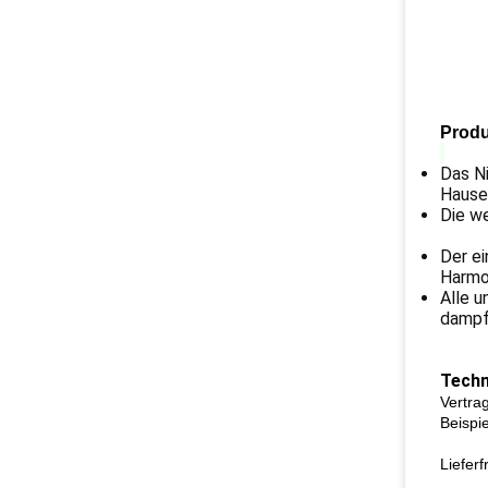
Produ
Das Ni
Hause
Die we
Der ei
Harmo
Alle u
dampfs
Techn
Vertr
Beispie
Liefer