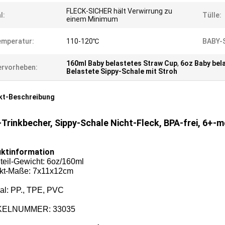
FLECK-SICHER hält Verwirrung zu
l:
Tülle:
einem Minimum
emperatur:
110-120℃
BABY-
160ml Baby belastetes Straw Cup
,
6oz Baby bel
rvorheben:
Belastete Sippy-Schale mit Stroh
kt-Beschreibung
Trinkbecher, Sippy-Schale Nicht-Fleck, BPA-frei, 6+-m
ktinformation
teil-Gewicht: 6oz/160ml
kt-Maße: 7x11x12cm
ial: PP., TPE, PVC
KELNUMMER: 33035