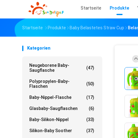
Startseite
Produkte
Startseite
Produkte
Baby Belastetes Straw Cup
Bela
Kategorien
Neugeborene Baby-
(47)
Saugflasche
Polypropylen-Baby-
(50)
Flaschen
Baby-Nippel-Flasche
(17)
Glasbaby-Saugflaschen
(6)
Baby-Silikon-Nippel
(33)
Silikon-Baby Soother
(37)