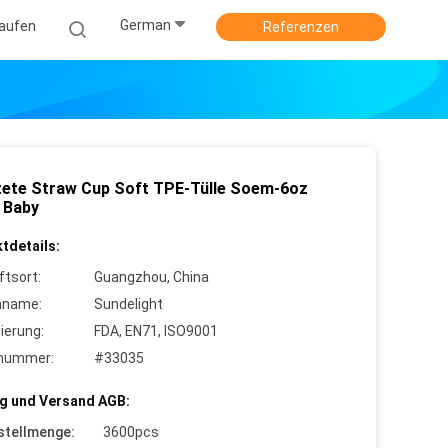
German
kaufen
Referenzen
tete Straw Cup Soft TPE-Tülle Soem-6oz
 Baby
tdetails:
ftsort:
Guangzhou, China
nname:
Sundelight
zierung:
FDA, EN71, ISO9001
lnummer:
#33035
g und Versand AGB:
stellmenge:
3600pcs