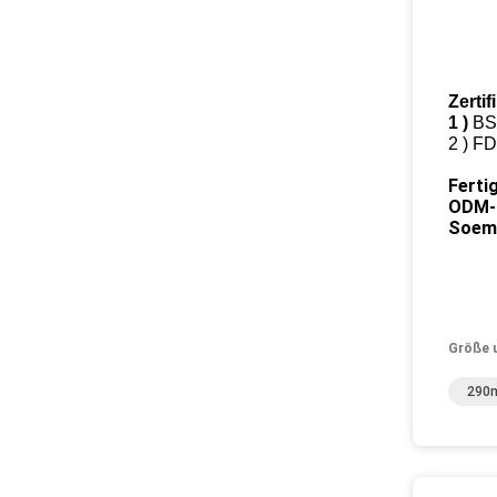
Zertif
1 )
BSC
2 )
FD
Ferti
ODM-S
Soem-
Größe 
290m