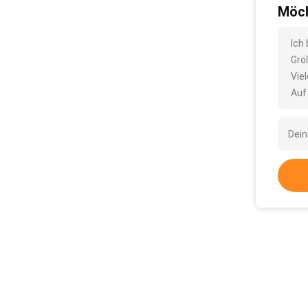
Möch
Ich
Grö
Vie
Auf