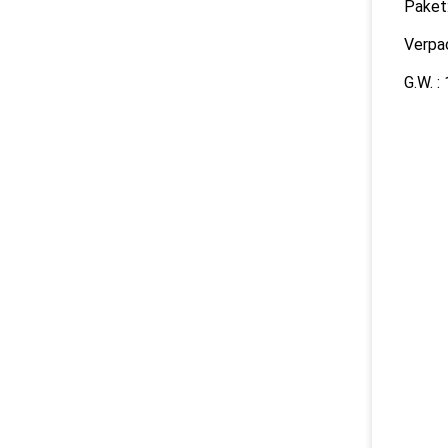
Paket
Verpa
G.W. :