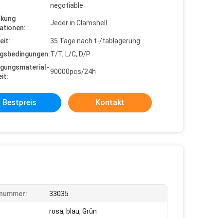
negotiable
ckung
Jeder in Clamshell
ationen:
eit:
35 Tage nach t-/tablagerung
gsbedingungen:
T/T, L/C, D/P
gungsmaterial-
90000pcs/24h
it:
Bestpreis
Kontakt
lnummer:
33035
rosa, blau, Grün