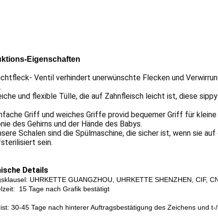
ktions-Eigenschaften
chtfleck- Ventil verhindert unerwünschte Flecken und Verwirrun
.
iche und flexible Tülle, die auf Zahnfleisch leicht ist, diese sip
nfache Griff und weiches Griffe provid bequemer Griff für klei
nie des Gehirns und der Hände des Babys.
nsere Schalen sind die Spülmaschine, die sicher ist, wenn sie a
terilisiert sein.
ische Details
agsklausel: UHRKETTE GUANGZHOU, UHRKETTE SHENZHEN, CIF, C
lzeit: 15 Tage nach Grafik bestätigt
frist: 30-45 Tage nach hinterer Auftragsbestätigung des Zeichens und t-