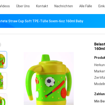
Videos
Über Uns
Kontakt
Nachrichten
Alle Fälle
Ein
stete Straw Cup Soft TPE-Tülle Soem-6oz 160ml Baby
Belas
160ml
Produk
Herkun
Marke
Zertifi
Model
Zahlun
Min Be