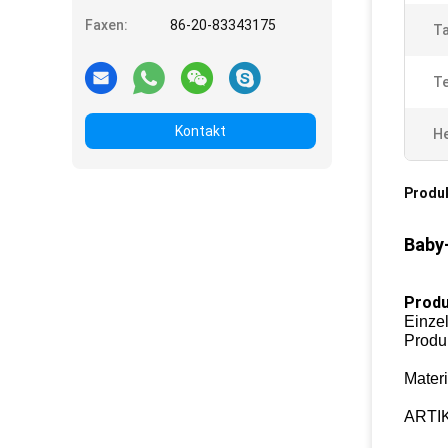
Faxen:
86-20-83343175
Ta
T
Kontakt
He
Produ
Baby-
Produ
Einzel
Produ
Mater
ARTI