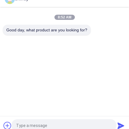
Fluss Anti-Kolik-Milchflasche
Mikrowellensterilisationsmethode Babybecher für 0-6 Monate
8:52 AM
PP 6 oz Polypropylen Babyflasche BPA-frei
Good day, what product are you looking for?
Beliebte Kategorien
Alle
Neugeborene Baby-
Polypropylen-Baby-
Saugflasche
Flaschen
Glasbaby-
Baby-Nippel-Flasche
Saugflaschen
Baby-Silikon-Nippel
Silikon-Baby Soother
Baby-Fressnäpfe 
Baby-
Und Löffel
Fütterungslöffel
Fordern Sie ein Angebot