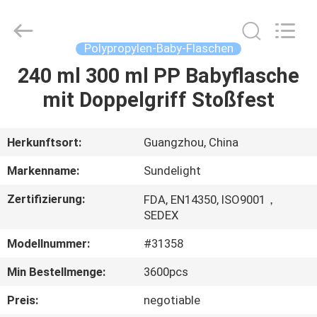
Sundelight
Infant
products
Ltd..
All
Polypropylen-Baby-Flaschen
Rights
Reserved.
240 ml 300 ml PP Babyflasche
STARTSEITE
mit Doppelgriff Stoßfest
PRODUKTE
Herkunftsort:
Guangzhou, China
VIDEOS
Markenname:
Sundelight
Zertifizierung:
FDA, EN14350, ISO9001，
ÜBER
SEDEX
UNS
Modellnummer:
#31358
Min Bestellmenge:
3600pcs
FABRIK
TOUR
Preis:
negotiable