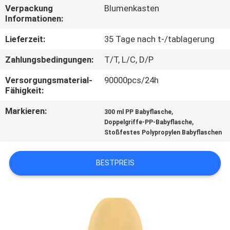
Verpackung
Blumenkasten
Informationen:
QUALITÄTSKONTROLLE
Lieferzeit:
35 Tage nach t-/tablagerung
KONTAKT
Zahlungsbedingungen:
T/T, L/C, D/P
Versorgungsmaterial-
90000pcs/24h
NACHRICHTEN
Fähigkeit:
Markieren:
,
300 ml PP Babyflasche
ALLE
,
Doppelgriffe-PP-Babyflasche
Stoßfestes Polypropylen Babyflaschen
FÄLLE
BESTPREIS
SHOPPING
SITEMAP