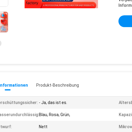
Inform
informationen
Produkt-Beschreibung
rschüttungssicher:
- Ja, das ist es.
Alters
sserundurchlässig:
Blau, Rosa, Grün,
Kapazi
twurf:
Nett
Mikrow