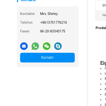
Kontakte
BP
Kontakte:
Mrs. Shirley
He
Telefon:
+8613751776210
Produ
Faxen:
86-20-83343175
Kontakt
Ei