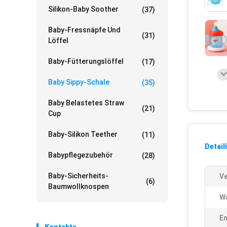
Silikon-Baby Soother
(37)
Baby-Fressnäpfe Und
(31)
Löffel
Baby-Fütterungslöffel
(17)
Baby Sippy-Schale
(35)
Baby Belastetes Straw
(21)
Cup
Baby-Silikon Teether
(11)
Detail
Babypflegezubehör
(28)
Baby-Sicherheits-
Ve
(6)
Baumwollknospen
Wa
En