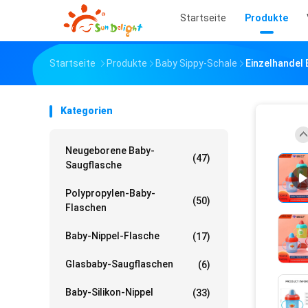
Startseite
Produkte
Startseite
Produkte
Baby Sippy-Schale
Einzelhandel 
Kategorien
Neugeborene Baby-
(47)
Saugflasche
Polypropylen-Baby-
(50)
Flaschen
Baby-Nippel-Flasche
(17)
Glasbaby-Saugflaschen
(6)
Baby-Silikon-Nippel
(33)