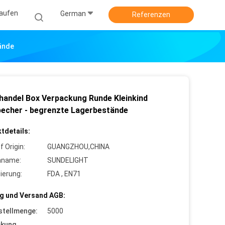
kaufen
German
Referenzen
ände
lhandel Box Verpackung Runde Kleinkind
becher - begrenzte Lagerbestände
tdetails:
f Origin:
GUANGZHOU,CHINA
nname:
SUNDELIGHT
zierung:
FDA , EN71
g und Versand AGB:
stellmenge:
5000
ckung