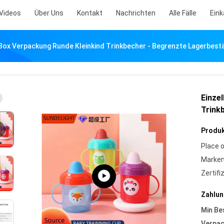
Videos
Über Uns
Kontakt
Nachrichten
Alle Fälle
Ein
Box Verpackung Runde Kleinkind Trinkbecher - Begrenzte Lagerbest
Einze
Trink
Produk
Place o
Marke
Zertifi
Zahlun
Min Be
Verpa