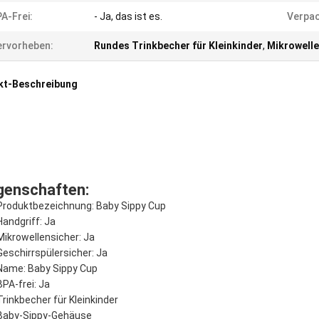
A-Frei:
- Ja, das ist es.
Verpac
rvorheben:
Rundes Trinkbecher für Kleinkinder
,
Mikrowelle
kt-Beschreibung
genschaften:
Produktbezeichnung: Baby Sippy Cup
Handgriff: Ja
Mikrowellensicher: Ja
Geschirrspülersicher: Ja
Name: Baby Sippy Cup
BPA-frei: Ja
Trinkbecher für Kleinkinder
Baby-Sippy-Gehäuse